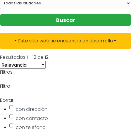
Buscar
- Este sitio web se encuentra en desarrollo -
Resultados
1
-
12
de
12
Filtros
Filtro
Borrar
con dirección
con contacto
con teléfono