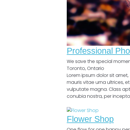
Professional Pho
We save the special moments
Toronto
,
Ontario
Lorem ipsum dolor sit amet, 
mauris vitae urna ultrices, 
vulputate magna. Class apte
conubia nostra, per incept
Cerrado
Flower Shop
One flow for one happy per