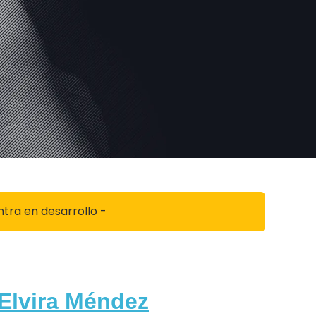
ntra en desarrollo -
Elvira Méndez